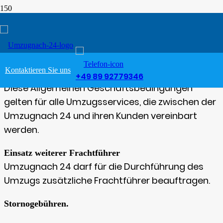
AGB – Umzugsberatung
Chemnitz
Kontaktieren Sie uns
Leistungsumfang
+49 89 92779346
Diese Allgemeinen Geschäftsbedingungen
gelten für alle Umzugsservices, die zwischen der
Umzugnach 24 und ihren Kunden vereinbart
werden.
Einsatz weiterer Frachtführer
Umzugnach 24 darf für die Durchführung des
Umzugs zusätzliche Frachtführer beauftragen.
Stornogebühren.